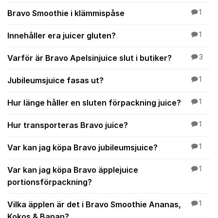
Bravo Smoothie i klämmispåse
1
Innehåller era juicer gluten?
1
Varför är Bravo Apelsinjuice slut i butiker?
3
Jubileumsjuice fasas ut?
1
Hur länge håller en sluten förpackning juice?
1
Hur transporteras Bravo juice?
1
Var kan jag köpa Bravo jubileumsjuice?
1
Var kan jag köpa Bravo äpplejuice
1
portionsförpackning?
Vilka äpplen är det i Bravo Smoothie Ananas,
1
Kokos & Banan?