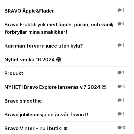
BRAVO Äpple&Fläder
1
Bravo Fruktdryck med äpple, päron, och vanilj
1
förbryllar mina smaklökar!
Kan man förvara juice utan kyla?
1
Nyhet vecka 16 2024 🤩
Produkt
1
NYHET! Bravo Explore lanseras v.7 2024 😍
4
Bravo smoothie
1
Bravo jubileumsjuice är vår favorit!
1
Bravo Vinter – nu i butik! ❄️
10