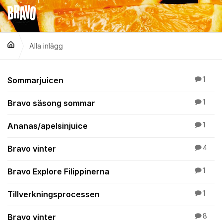
Hoppa till innehåll
Alla inlägg
Alla inlägg
Sommarjuicen
1
Bravo säsong sommar
1
Ananas/apelsinjuice
1
Bravo vinter
4
Bravo Explore Filippinerna
1
Tillverkningsprocessen
1
Bravo vinter
8