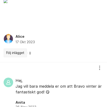
Alice
17 Okt 2023
Följ inlägget
8
Kommentarer
Visa
Hej,
Jag vill bara meddela er om att Bravo vinter är
fantastiskt god! 😋
Anita
26 Nov 2023