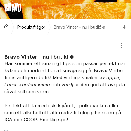
Hoppa till innehåll
Ti
Produktfrågor
Bravo Vinter – nu i butik! ❄️
Visa
Bravo Vinter – nu i butik! ❄️
Här kommer ett smarrigt tips som passar perfekt när
kylan och mörkret börjat smyga sig på.
Bravo Vinter
finns äntligen i butik! Med vintriga smaker av
äpple
,
kanel
,
kardemumma
och
vanilj
är den god att avnjuta
såväl kall som varm.
Perfekt att ta med i skidspåret, i pulkabacken eller
som ett alkoholfritt alternativ till glögg. Finns nu på
ICA och COOP. Smaklig spis!