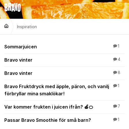
Hoppa till innehåll
Inspiration
Inspiration
Sommarjuicen
1
Bravo vinter
4
Bravo vinter
8
Bravo Fruktdryck med äpple, päron, och vanilj
1
förbryllar mina smaklökar!
Var kommer frukten i juicen ifrån? 🍏🍊
7
Passar Bravo Smoothie för små barn?
1